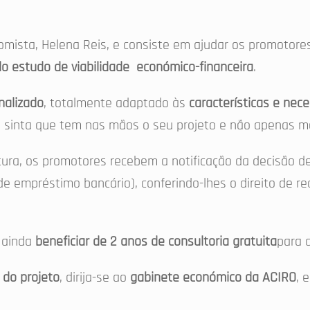
mista, Helena Reis, e consiste em ajudar os promotores
do estudo de viabilidade económico-financeira
.
nalizado
, totalmente adaptado às
características e ne
 sinta que tem nas mãos o seu projeto e não apenas ma
ura, os promotores recebem a notificação da decisão d
e empréstimo bancário), conferindo-lhes o direito de r
 ainda
beneficiar de 2 anos de consultoria gratuita
para 
 do projeto
, dirija-se ao
gabinete económico da ACIRO
, 