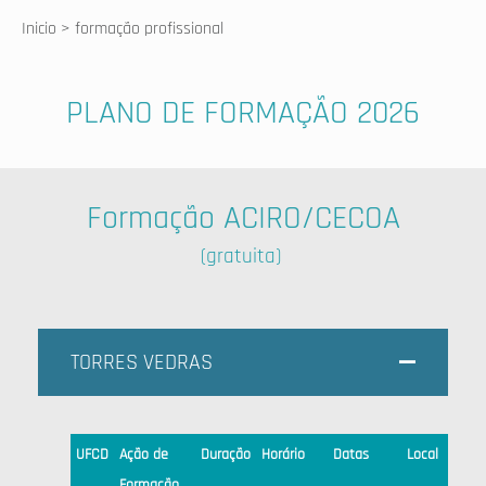
Inicio
> formação profissional
PLANO DE FORMAÇÃO 2026
Formação ACIRO/CECOA
(gratuita)
TORRES VEDRAS
UFCD
Ação de
Duração
Horário
Datas
Local
Es
Formação