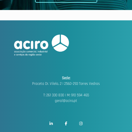
Sede:
Praceta Dr. Vilela, 2 |
2560-293 Torres Vedras
T: 261 330 830 | M: 910 594 465
geral@aciro.pt