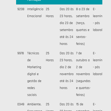
9208
Inteligência
25
Das 20 às
8 a 23 de
E-
A
Emocional
Horas
23 horas,
setembro
learning
ini
dia 23 de
(terça,
- pós
setembro
quartas e
laboral
até às 24
sextas-
horas
feiras)
9978
Técnicas
25
Das 20 às
7 de
E-
A
de
Horas
23 horas,
outubro a
learning
ini
Marketing
dia 2 de
2 de
- pós
digital e
novembro
novembro
laboral
gestão de
até às 24
(segundas
redes
horas
e quartas-
sociais
feiras)
0349
Ambiente,
25
Das 20 às
15 de
E-
A