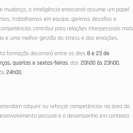
e mudança, a inteligência emocional assume um papel
os, trabalhamos em equipa, gerimos desafios e
ompetências contribui para relações interpessoais mai
ão e uma melhor gestão do stress e das emoções.
sta formação decorrerá entre os dias
8 e 23 de
rças, quartas e sextas-feiras
, das
20h00 às 23h00
,
 às
24h00
.
retendam adquirir ou reforçar competências na área da
 desenvolvimento pessoal e o desempenho em contexto