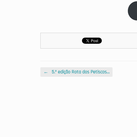
Post navigation
←
5.ª edição Rota dos Petiscos…