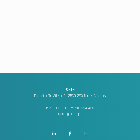
Sede:
Praceta Dr. Vilela, 2 |
2560-293 Torres Vedras
T: 261 330 830 | M: 910 594 465
geral@aciro.pt