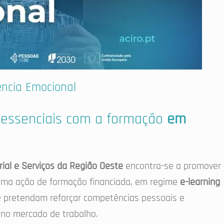
ência Emocional
 essenciais com a formação
em
rial e Serviços da Região Oeste
encontra-se a promover
uma ação de formação financiada, em regime
e-learning
e pretendam reforçar competências pessoais e
s no mercado de trabalho.