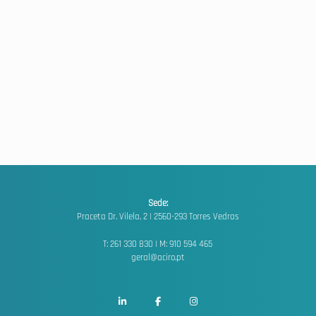
Sede:
Praceta Dr. Vilela, 2 |
2560-293 Torres Vedras
T: 261 330 830 | M: 910 594 465
geral@aciro.pt