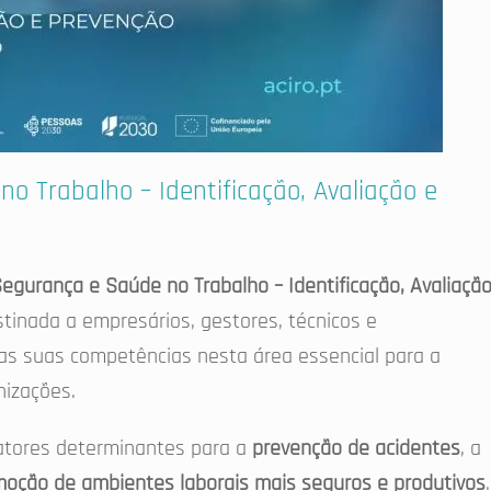
 Trabalho – Identificação, Avaliação e
gurança e Saúde no Trabalho – Identificação, Avaliaçã
stinada a empresários, gestores, técnicos e
as suas competências nesta área essencial para a
nizações.
atores determinantes para a
prevenção de acidentes
, a
oção de ambientes laborais mais seguros e produtivos
.