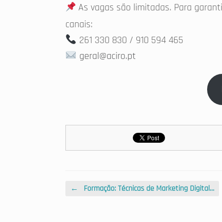
As vagas são limitadas. Para garant
canais:
261 330 830 / 910 594 465
geral@aciro.pt
Post navigation
←
Formação: Técnicas de Marketing Digital…