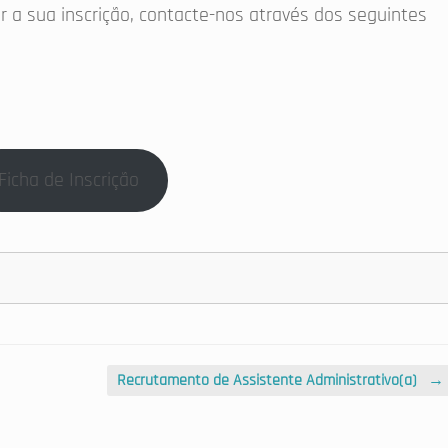
ir a sua inscrição, contacte-nos através dos seguintes
Ficha de Inscrição
Recrutamento de Assistente Administrativo(a)
→