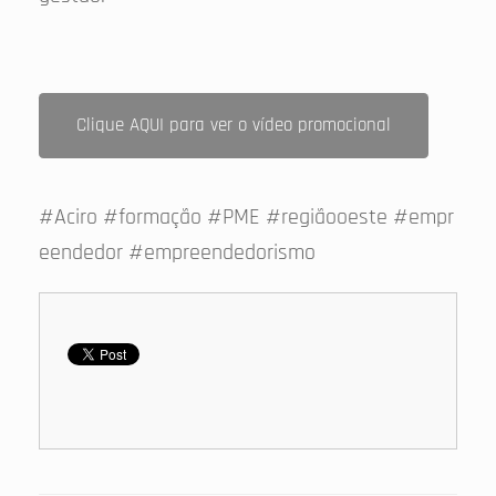
Clique AQUI para ver o vídeo promocional
#Aciro #formação #PME #regiãooeste #empr
eendedor #empreendedorismo