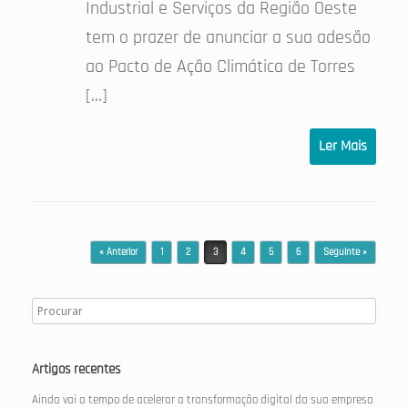
Industrial e Serviços da Região Oeste
tem o prazer de anunciar a sua adesão
ao Pacto de Ação Climática de Torres
[…]
Ler Mais
Post navigation
« Anterior
1
2
3
4
5
6
Seguinte »
Artigos recentes
Ainda vai a tempo de acelerar a transformação digital da sua empresa