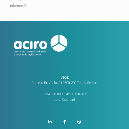
Informação
Sede:
Praceta Dr. Vilela, 2 |
2560-293 Torres Vedras
T: 261 330 830 | M: 910 594 465
geral@aciro.pt