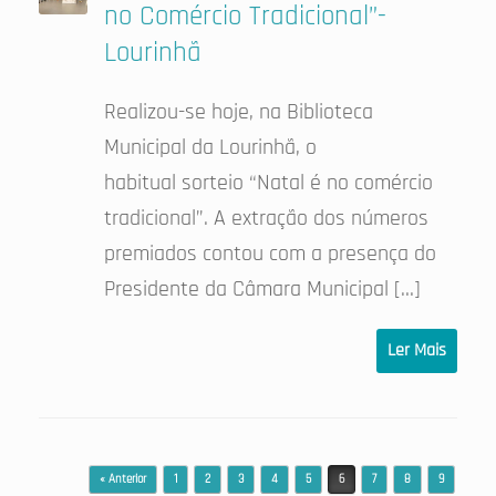
no Comércio Tradicional”-
Lourinhã
Realizou-se hoje, na Biblioteca
Municipal da Lourinhã, o
habitual sorteio “Natal é no comércio
tradicional”. A extração dos números
premiados contou com a presença do
Presidente da Câmara Municipal […]
Ler Mais
Post navigation
« Anterior
1
2
3
4
5
6
7
8
9